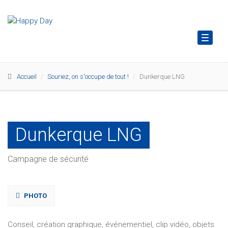
Toggl
naviga
Accueil
Souriez, on s'occupe de tout !
Dunkerque LNG
Dunkerque LNG
Campagne de sécurité
PHOTO
Conseil, création graphique, événementiel, clip vidéo, objets