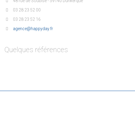
48 rue de Soubise - 59140 Dunkerque
03 28 23 52 00
03 28 23 52 16
agence@happyday.fr
Quelques références